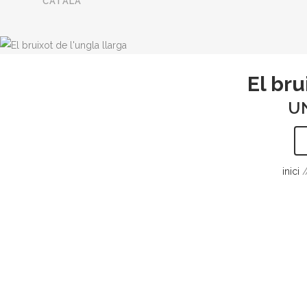
CATALÀ
El bru
U
inici
/