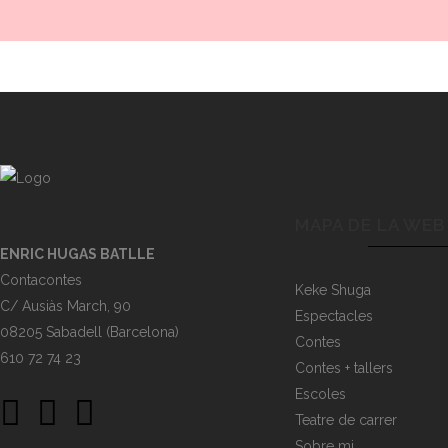
MAPA DE LA WEB
ENRIC HUGAS BATLLE
Contacontes
Keke Shuga
C/ Ausiàs March, 90
Espectacles
08205 Sabadell (Barcelona)
Contes
610 72 74 23
Contes + tallers
Escoles
Teatre de carrer
Sobre mi