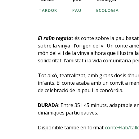
TARDOR
PAU
ECOLOGIA
El raïm regala
t és conte sobre la pau basat
sobre la vinya i l’origen del vi. Un conte am
món del vi i de la vinya alhora que il·lustra 
solidaritat, l’amistat i la vida comunitària pe
Tot això, teatralitzat, amb grans dosis d’hum
infants. El conte acaba amb un convit a me
de celebració de la pau i la concòrdia.
DURADA
: Entre 35 i 45 minuts, adaptable e
dinàmiques participatives.
Disponible també en format
conte+lab/tall