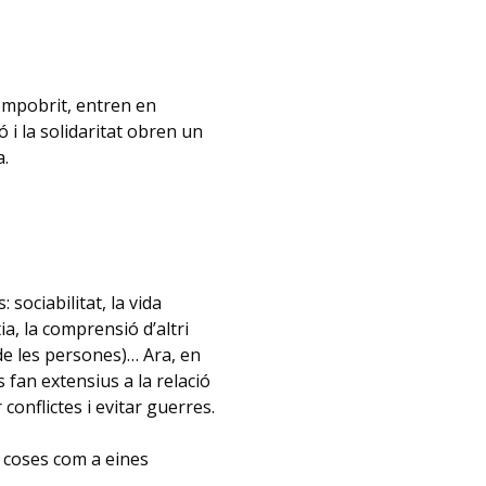
empobrit, entren en
ó i la solidaritat obren un
a.
 sociabilitat, la vida
a, la comprensió d’altri
de les persones)… Ara, en
 fan extensius a la relació
onflictes i evitar guerres.
s coses com a eines