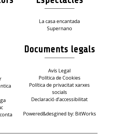
La casa encantada
Supernano
Documents legals
Avís Legal
Política de Cookies
r
Política de privacitat xarxes
ntica
socials
Declaració d’accessibilitat
rga
uc
Powered&desgined by:
BitWorks
 conta