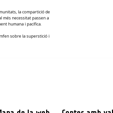
omunitats, la compartició de
 al més necessitat passen a
ment humana i pacífica.
omfen sobre la superstició i
Mapa de la web
Contes amb va