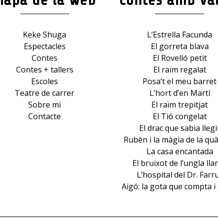
Keke Shuga
L’Estrella Facunda
Espectacles
El gorreta blava
Contes
El Rovelló petit
Contes + tallers
El raïm regalat
Escoles
Posa’t el meu barret
Teatre de carrer
L’hort d’en Martí
Sobre mi
El raïm trepitjat
Contacte
El Tió congelat
El drac que sabia llegi
Rubèn i la màgia de la quà
La casa encantada
El bruixot de l’ungla lla
L’hospital del Dr. Farr
Aigó: la gota que compta i