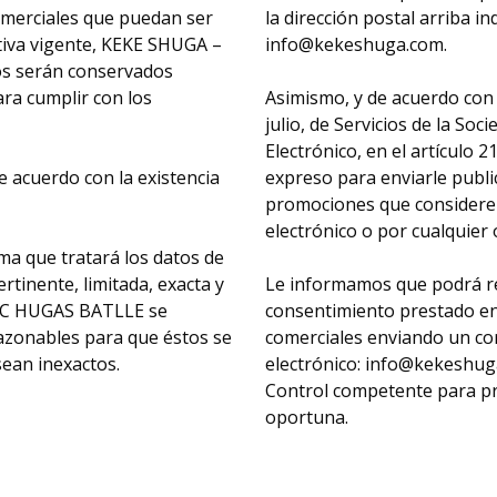
omerciales que puedan ser
la dirección postal arriba in
tiva vigente, KEKE SHUGA –
info@kekeshuga.com.
s serán conservados
ara cumplir con los
Asimismo, y de acuerdo con 
julio, de Servicios de la So
Electrónico, en el artículo 
 acuerdo con la existencia
expreso para enviarle publi
promociones que considerem
electrónico o por cualquier 
 que tratará los datos de
ertinente, limitada, exacta y
Le informamos que podrá r
RIC HUGAS BATLLE se
consentimiento prestado en
azonables para que éstos se
comerciales enviando un cor
sean inexactos.
electrónico: info@kekeshuga
Control competente para pr
oportuna.