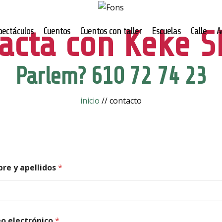
acta con Keke 
pectáculos
Cuentos
Cuentos con taller
Escuelas
Calle
A
Parlem? 610 72 74 23
inicio
// contacto
re y apellidos
*
o electrónico
*